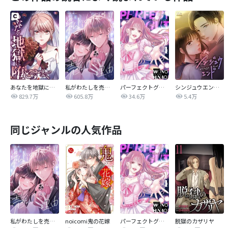
あなたを地獄に堕とすまで
私がわたしを売る理由
パーフェクトグリッター
シンジュウエンド【タテヨミ】
829.7万
605.8万
34.6万
5.4万
同じジャンルの人気作品
私がわたしを売る理由
noicomi鬼の花嫁
パーフェクトグリッター
脱獄のカザリヤ