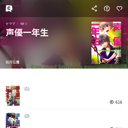
ドラマ
0
声優一年生
如月弘鷹
(1)
616
(2)