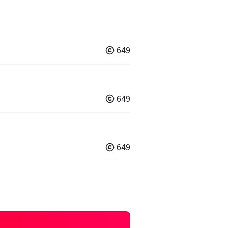
649
649
649