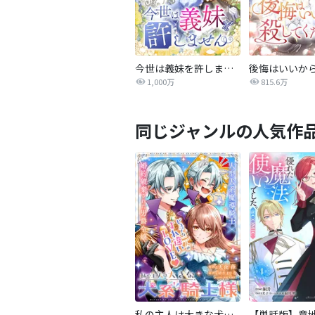
今世は義妹を許しません
1,000万
815.6万
同じジャンルの人気作
私の主人は大きな犬系騎士様