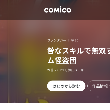
ファンタジー
30
咎なスキルで無双
ム怪盗団
木曽フミヒロ, 深山ユーキ
作品情報
はじめから読む