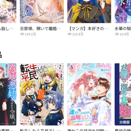
後悔はいいから殺してください
旦那様、稼いで離婚させていただきます！
【マンガ】本好きの下剋上 第四部
139.2万
125.4万
10.9万
品
【単話版】意地悪姉と呼ばれた令嬢、実はとても優れた魔法使いでした。@COMIC
転生したら平民でした。～生活水準に耐えられないので貴族を目指します～（コミック）
誰かこの状況を説明してください！ ～契約から始まるウェディング～