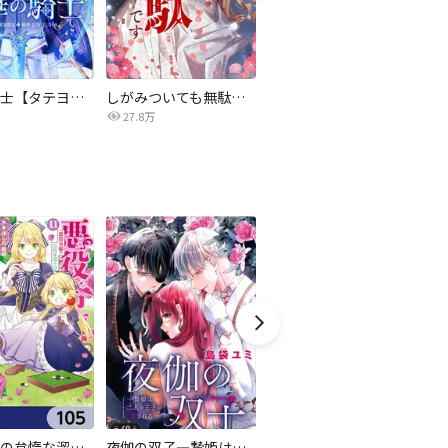
氷華の騎士【タテヨミ】
しがみついても無駄です【タテヨミ】
転生したら平民でした。～生活水準に耐えられないので貴族を目指します～（コミック）
27.8万
9.2万
悪役令嬢の怠惰な溜め息【分冊版】
夜伽の双子―贄姫は二人の王子に愛される―【マイクロ】
転生したら第七王子だったので、気ままに魔術を極めます