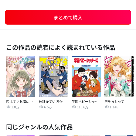
まとめて購入
この作品の読者によく読まれている作品
恋はすぐお隣に【タテヨミ】
放課後ていぼう日誌
学園ベビーシッターズ
空をまとって
1.8万
6.5万
116.6万
1,146
同じジャンルの人気作品