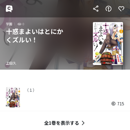
学園
0
十惑まよいはとにか
くズルい！
上田久
（１）
715
全1巻を表示する