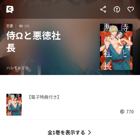
恋愛
142
侍Ωと悪徳社
長
ハシモトミツ
【電子特典付き】
770
全1巻を表示する