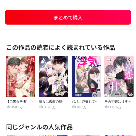
まとめて購入
この作品の読者によく読まれている作品
【白黒タテ版】孕むまで乱れいけ～身代わり花嫁と軍服の猛愛
悪女は仮面の騎士に騙されない
パパ、浮気してるよ？娘と二人でクズ夫を捨てます【分冊版】
その初恋は甘すぎる～恋愛処女には刺激が強い～
358.3万
339.6万
96.0万
135.5万
同じジャンルの人気作品