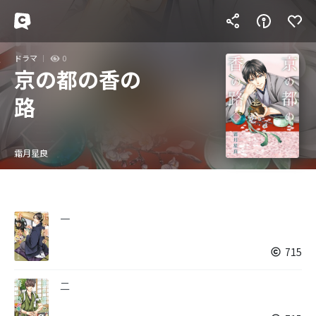
ドラマ
0
京の都の香の
路
霜月星良
一
715
二