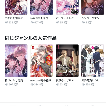
あなたを地獄に堕とすまで
私がわたしを売る理由
パーフェクトグリッター
シンジュウエンド【タテヨミ】
838.7万
607.6万
35.5万
5.5万
同じジャンルの人気作品
私がわたしを売る理由
noicomi鬼の花嫁
脱獄のカザリヤ
夫婦円満レシピ～それでも夫を愛している～
607.6万
314.8万
13.8万
658.4万