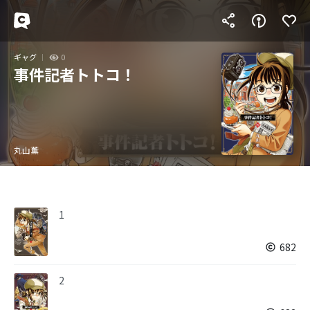
ギャグ
0
事件記者トトコ！
丸山薫
1
682
2