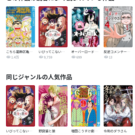
こちら葛飾区亀有公園前派出所
いびってこない義母と義姉
オーバーロード 不死者のOh!
反逆コメンテーターエンドウさん
1.4万
9,759
699
13
同じジャンルの人気作品
いびってこない義母と義姉
野良猫と狼
増田こうすけ劇場 ギャグマンガ日和GB
令和のダラさん