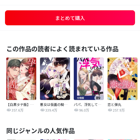
まとめて購入
この作品の読者によく読まれている作品
【白黒タテ版】孕むまで乱れいけ～身代わり花嫁と軍服の猛愛
悪女は仮面の騎士に騙されない
パパ、浮気してるよ？娘と二人でクズ夫を捨てます【分冊版】
恋と弾丸
357.6万
339.4万
96.0万
257.9万
同じジャンルの人気作品