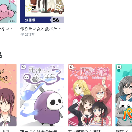
白兎先生は働かない【タテヨミ】
作りたい女と食べたい女【分冊版】
27.3万
品
るまで
死神さんは余命半年
天之河家の４姉妹
箱庭パレ