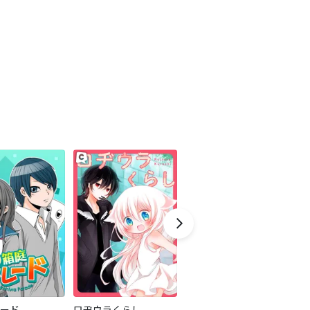
ード
ロヂウラくらし
お兄ちゃんのカノジョ
さ