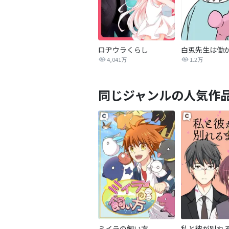
ロヂウラくらし
4,041万
1.2万
同じジャンルの人気作
ミイラの飼い方
私と彼が別れ