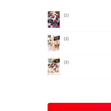
(1)
(2)
(3)