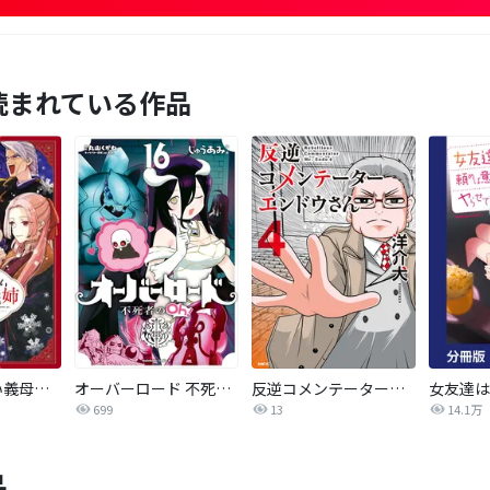
読まれている作品
いびってこない義母と義姉
オーバーロード 不死者のOh!
反逆コメンテーターエンドウさん
699
13
14.1万
品