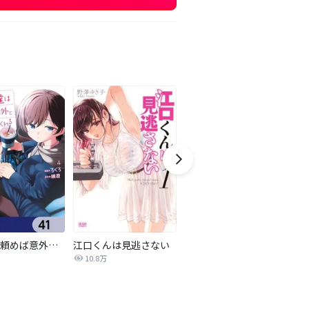
女友達は頼めば意外とヤらせてくれる【分冊版】
江口くんは見逃さない
夫婦以上、恋人未満。【分冊版】
10.8万
14.9万