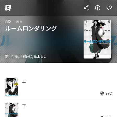
恋愛
0
ルームロンダリング
羽生生純, 片桐健滋, 梅本竜矢
上
792
下