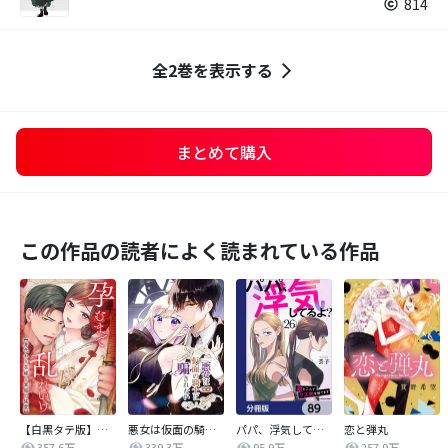
814
全2巻を表示する
まとめて購入
この作品の読者によく読まれている作品
【白黒タテ版】孕むまで乱れいけ～身代わり花嫁と軍服の猛愛
悪女は仮面の騎士に騙されない
パパ、浮気してるよ？娘と二人でクズ夫を捨てます【分冊版】
恋と弾丸
357.6万
339.3万
95.9万
257.9万