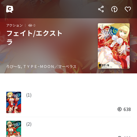
アクション
0
フェイト/エクスト
ラ
ろび〜な, ＴＹＰＥ−ＭＯＯＮ／マーベラス
(1)
638
(2)