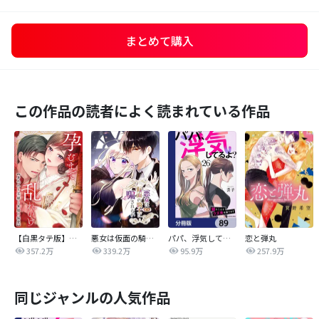
まとめて購入
この作品の読者によく読まれている作品
【白黒タテ版】孕むまで乱れいけ～身代わり花嫁と軍服の猛愛
悪女は仮面の騎士に騙されない
パパ、浮気してるよ？娘と二人でクズ夫を捨てます【分冊版】
恋と弾丸
357.2万
339.2万
95.9万
257.9万
同じジャンルの人気作品