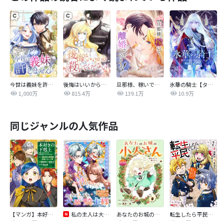
今世は義妹を許しません
後悔はいいから殺してください
旦那様、稼いで離婚させていただきます！
氷華の騎士【タテヨミ】
1,000万
815.4万
139.1万
10.9万
同じジャンルの人気作品
【マンガ】本好きの下剋上 第四部
私の主人は大きな犬系騎士様
あなたのお城の小人さん ～御飯下さい、働きますっ～（コミック）【分冊版】
転生したら平民でした。～生活水準に耐えられないので貴族を目指します～（コミック）