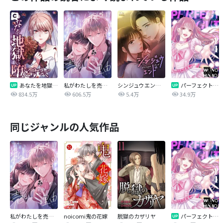
あなたを地獄に堕とすまで
私がわたしを売る理由
シンジュウエンド【タテヨミ】
パーフェクトグリッター
834.5万
606.5万
5.4万
34.9万
同じジャンルの人気作品
私がわたしを売る理由
noicomi鬼の花嫁
脱獄のカザリヤ
パーフェクトグリッター