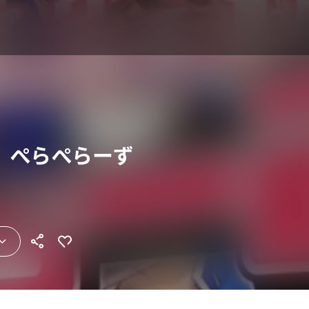
 ぺらぺらーず