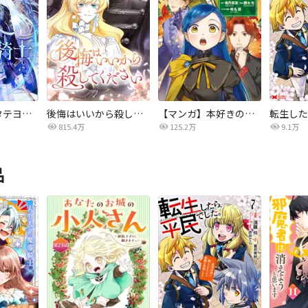
氷華の騎士【タテヨミ】
後悔はいいから殺してください
【マンガ】本好きの下剋上 第四部
815.4万
125.2万
9.1万
品