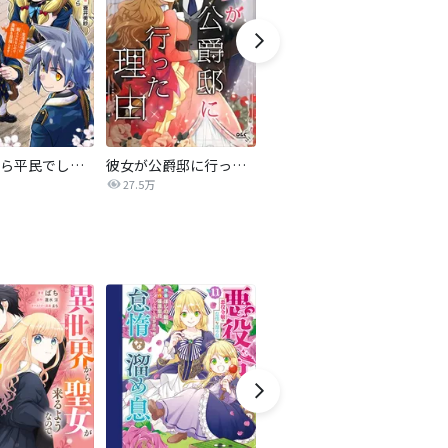
転生したら平民でした。～生活水準に耐えられないので貴族を目指します～（コミック）
彼女が公爵邸に行った理由【タテヨミ】
妹に婚約者を譲れと言われました 最強の竜に気に入られてまさかの王国乗っ取り?【分冊版】
27.5万
44.5万