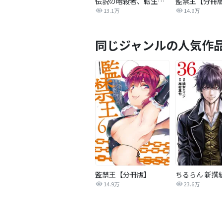
伝説の暗殺者、転生したら王家の愛され末娘になってしまいまして。【タテヨミ】
監禁王【分冊
13.1万
14.9万
同じジャンルの人気作
監禁王【分冊版】
ちるらん 新撰
14.9万
23.6万