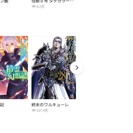
ン飯
怪獣８号 タテカラー版【タテヨミ】
ラスボス少女アカリ～ワタシより強いやつに会いに現代に行く～【タテヨミ】
4.2万
2.5万
記
終末のワルキューレ
逃げ上手の若君
127.4万
1.0万