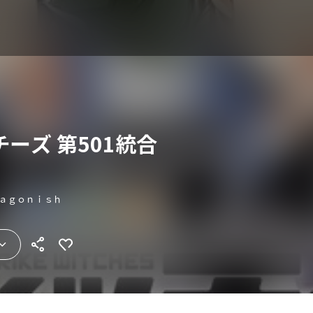
ーズ 第501統合
Ｋａｇｏｎｉｓｈ