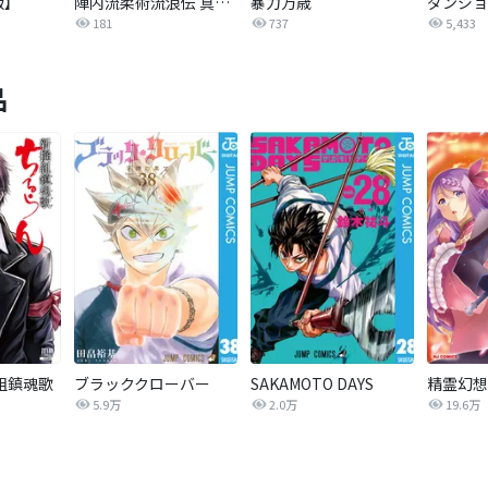
版】
陣内流柔術流浪伝 真島、爆ぜる！！
暴力万歳
ダンジョ
181
737
5,433
品
組鎮魂歌
ブラッククローバー
SAKAMOTO DAYS
精霊幻想
5.9万
2.0万
19.6万