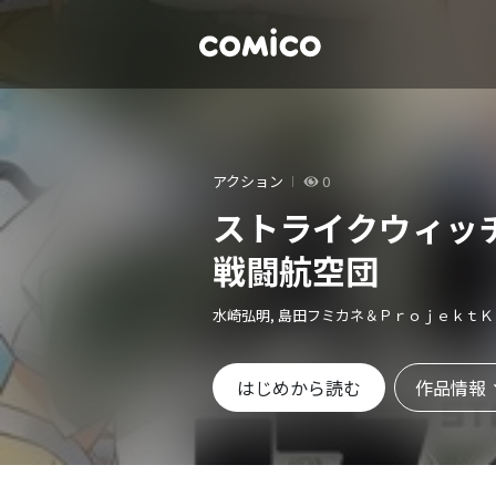
アクション
0
ストライクウィッチ
戦闘航空団
水崎弘明, 島田フミカネ＆Ｐｒｏｊｅｋｔ
作品情報
はじめから読む