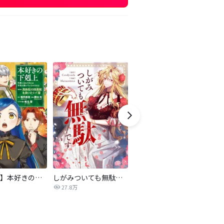
【マンガ】本好きの下剋上 第四部
しがみついても無駄です【タテヨミ】
転生したら平民でした。～生活水準に耐えられないので貴族を目指します～（コミック）
27.8万
9.2万