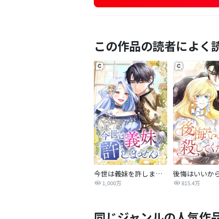
この作品の読者によく
今世は義妹を許しません
1,000万
815.4万
同じジャンルの人気作