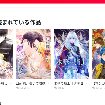
読まれている作品
後悔はいいから殺してください
旦那様、稼いで離婚させていただきます！
氷華の騎士【タテヨミ】
139.1万
10.9万
125.2万
品