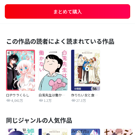
まとめて購入
この作品の読者によく読まれている作品
ロヂウラくらし
白兎先生は働かない【タテヨミ】
作りたい女と食べたい女【分冊版】
4,041万
1.2万
27.3万
同じジャンルの人気作品