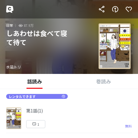
日常
87.9万
しあわせは食べて寝
て待て
水凪トリ
話読み
巻読み
レンタルできます
第1話(1)
1
無料