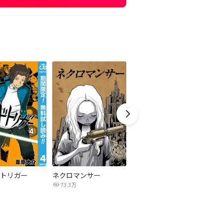
トリガー
ネクロマンサー
第３艦橋より
T
73.3万
121.1万