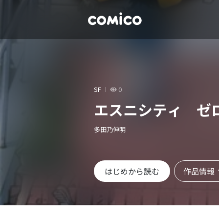
SF
0
エスニシティ ゼ
多田乃伸明
作品情報
はじめから読む