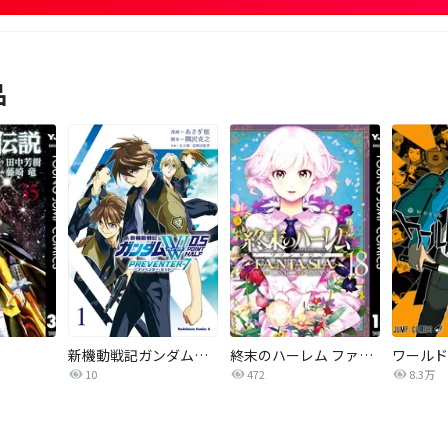
品
新機動戦記ガンダムW 0．5 PREVENTER-7
終末のハーレム ファンタジア セミカラー版
ワールド
10
472
8.3万