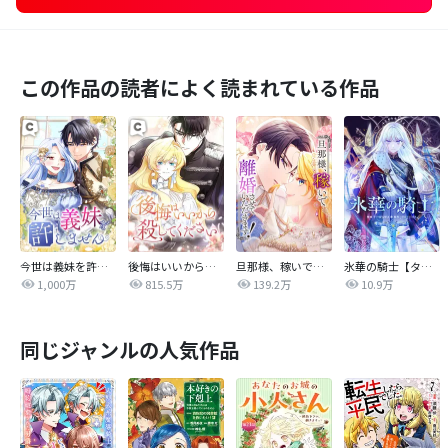
この作品の読者によく読まれている作品
今世は義妹を許しません
後悔はいいから殺してください
旦那様、稼いで離婚させていただきます！
氷華の騎士【タテヨミ】
1,000万
815.5万
139.2万
10.9万
同じジャンルの人気作品