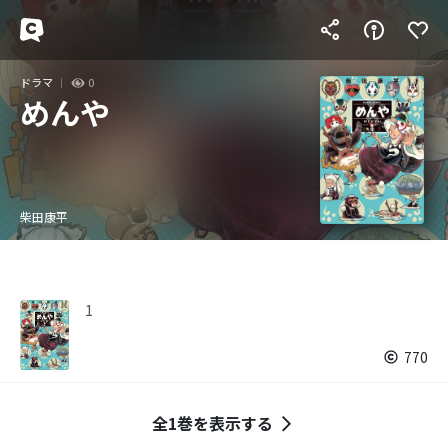
ドラマ
0
めんや
柴田康平
1
770
全1巻を表示する