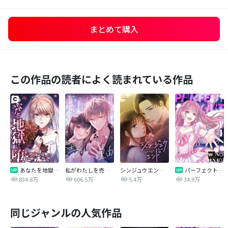
まとめて購入
この作品の読者によく読まれている作品
あなたを地獄に堕とすまで
私がわたしを売る理由
シンジュウエンド【タテヨミ】
パーフェクトグリッター
834.8万
606.5万
5.4万
34.9万
同じジャンルの人気作品