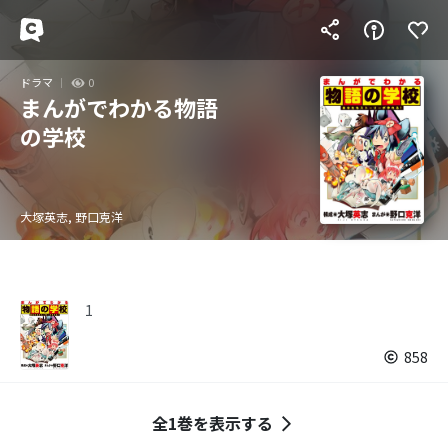
ドラマ
0
まんがでわかる物語
の学校
大塚英志, 野口克洋
1
858
全1巻を表示する