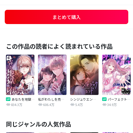
まとめて購入
この作品の読者によく読まれている作品
あなたを地獄に堕とすまで
私がわたしを売る理由
シンジュウエンド【タテヨミ】
パーフェクトグリッター
834.3万
606.4万
5.4万
34.9万
同じジャンルの人気作品