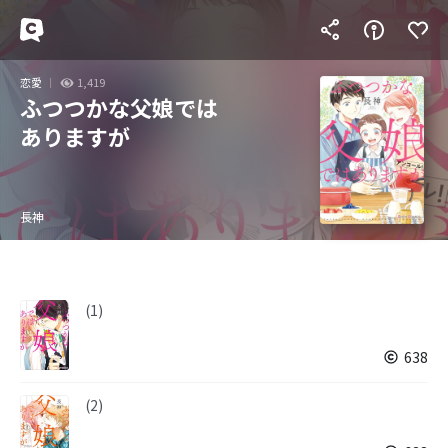
恋愛
1,419
ふつつかな父娘では
ありますが
長神
(1)
638
(2)