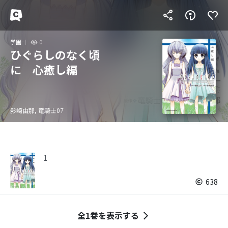
学園
0
ひぐらしのなく頃
に 心癒し編
影崎由那, 竜騎士07
1
638
全1巻を表示する