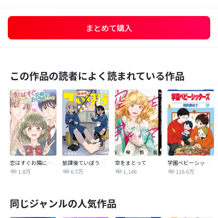
まとめて購入
この作品の読者によく読まれている作品
恋はすぐお隣に【タテヨミ】
放課後ていぼう日誌
空をまとって
学園ベビーシッターズ
1.8万
6.5万
1,146
116.6万
同じジャンルの人気作品