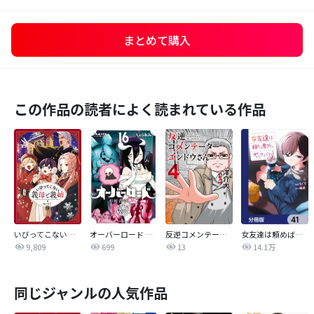
まとめて購入
この作品の読者によく読まれている作品
いびってこない義母と義姉
オーバーロード 不死者のOh!
反逆コメンテーターエンドウさん
女友達は頼めば意外とヤらせてくれる【分冊版】
9,809
699
13
14.1万
同じジャンルの人気作品