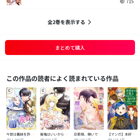
715
全2巻を表示する
まとめて購入
この作品の読者によく読まれている作品
今世は義妹を許しません
後悔はいいから殺してください
旦那様、稼いで離婚させていただきます！
【マンガ】本好きの下剋上 第四部
1,000万
815.6万
139.2万
125.4万