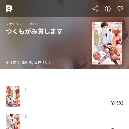
ファンタジー
44
つくもがみ貸します
小神奈々, 畠中恵, 星野リリィ
1
682
2