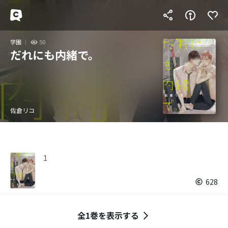
学園
50
だれにも内緒で。
佐倉リコ
1
628
全1巻を表示する