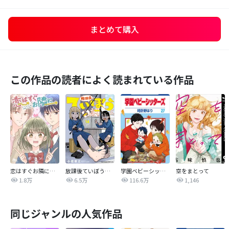
まとめて購入
この作品の読者によく読まれている作品
恋はすぐお隣に【タテヨミ】
放課後ていぼう日誌
学園ベビーシッターズ
空をまとって
1.8万
6.5万
116.6万
1,146
同じジャンルの人気作品