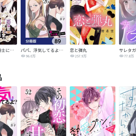
悪女は仮面の騎士に騙されない
パパ、浮気してるよ？娘と二人でクズ夫を捨てます【分冊版】
恋と弾丸
96.0万
257.9万
77.8万
品