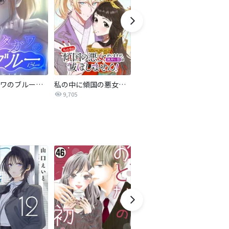
サレタガワのブルー【タテヨミ】
私の中に傾国の悪女がいますが、絶対に国は滅ぼしません！【タテヨミ】
最強ヒモ男に愛されまして
9,705
1.6万