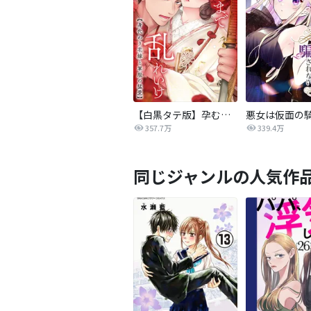
【白黒タテ版】孕むまで乱れいけ～身代わり花嫁と軍服の猛愛
357.7万
339.4万
同じジャンルの人気作