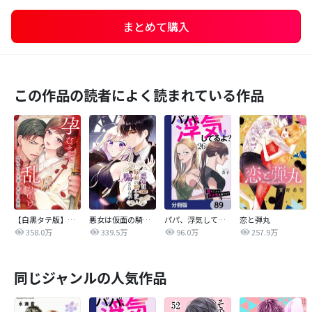
まとめて購入
この作品の読者によく読まれている作品
【白黒タテ版】孕むまで乱れいけ～身代わり花嫁と軍服の猛愛
悪女は仮面の騎士に騙されない
パパ、浮気してるよ？娘と二人でクズ夫を捨てます【分冊版】
恋と弾丸
358.0万
339.5万
96.0万
257.9万
同じジャンルの人気作品