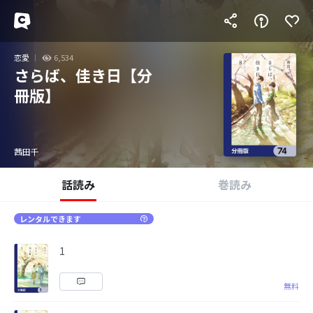
恋愛
6,534
さらば、佳き日【分
冊版】
茜田千
話読み
巻読み
レンタルできます
1
無料