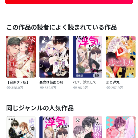
この作品の読者によく読まれている作品
【白黒タテ版】孕むまで乱れいけ～身代わり花嫁と軍服の猛愛
悪女は仮面の騎士に騙されない
パパ、浮気してるよ？娘と二人でクズ夫を捨てます【分冊版】
恋と弾丸
358.0万
339.5万
96.0万
257.9万
同じジャンルの人気作品