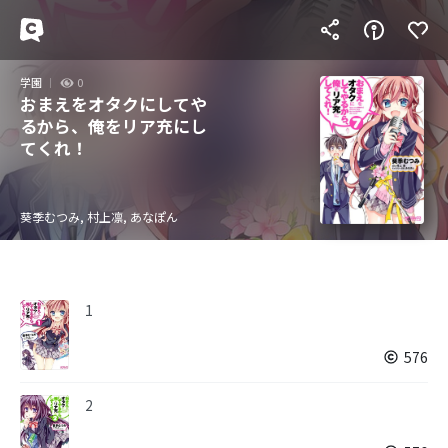
学園
0
おまえをオタクにしてや
るから、俺をリア充にし
てくれ！
葵季むつみ, 村上凛, あなぽん
1
576
2