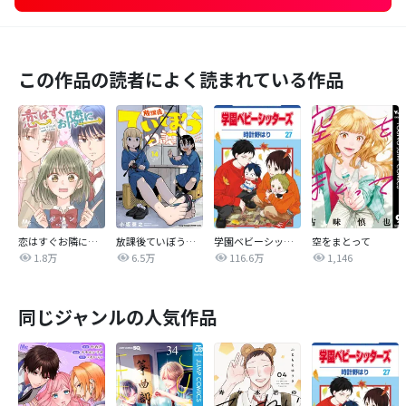
この作品の読者によく読まれている作品
恋はすぐお隣に【タテヨミ】
放課後ていぼう日誌
学園ベビーシッターズ
空をまとって
1.8万
6.5万
116.6万
1,146
同じジャンルの人気作品