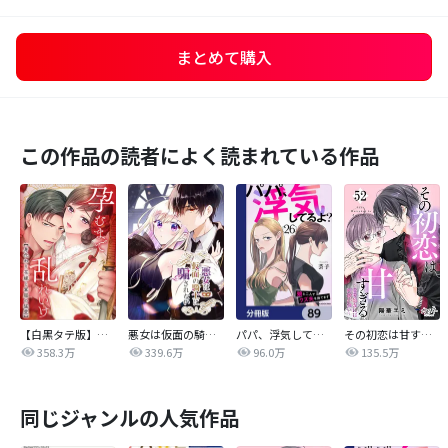
まとめて購入
この作品の読者によく読まれている作品
【白黒タテ版】孕むまで乱れいけ～身代わり花嫁と軍服の猛愛
悪女は仮面の騎士に騙されない
パパ、浮気してるよ？娘と二人でクズ夫を捨てます【分冊版】
その初恋は甘すぎる～恋愛処女には刺激が強い～
358.3万
339.6万
96.0万
135.5万
同じジャンルの人気作品