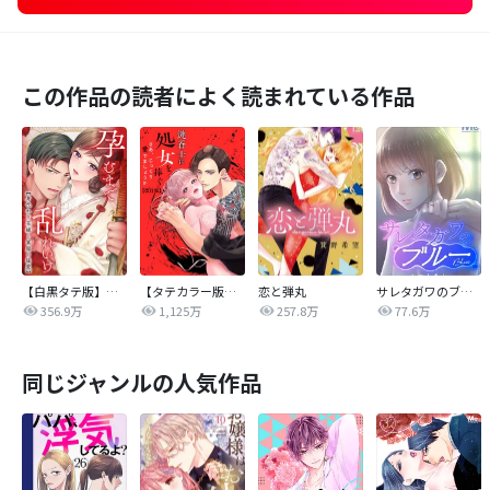
この作品の読者によく読まれている作品
【白黒タテ版】孕むまで乱れいけ～身代わり花嫁と軍服の猛愛
【タテカラー版】漣蒼士に処女を捧ぐ～さあ、じっくり愛でましょうか
恋と弾丸
サレタガワのブルー【タテヨミ】
356.9万
1,125万
257.8万
77.6万
同じジャンルの人気作品