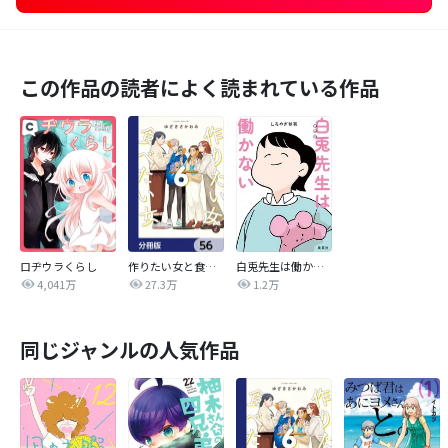
この作品の読者によく読まれている作品
ロヂウラくらし
作りたい女と食べたい女【分冊版】
白兎先生は働かない【タテヨミ】
4,041万
27.3万
1.2万
同じジャンルの人気作品