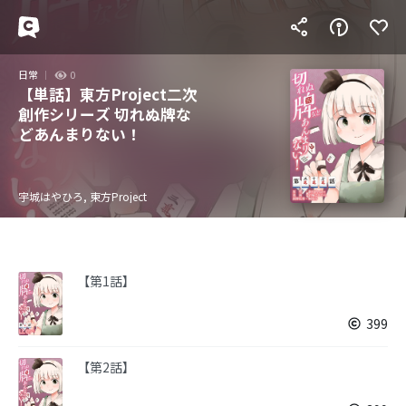
日常
0
【単話】東方Project二次
創作シリーズ 切れぬ牌な
どあんまりない！
宇城はやひろ, 東方Project
【第1話】
399
【第2話】