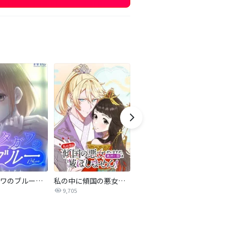
サレタガワのブルー【タテヨミ】
私の中に傾国の悪女がいますが、絶対に国は滅ぼしません！【タテヨミ】
最強ヒモ男に愛されまして
9,705
1.6万