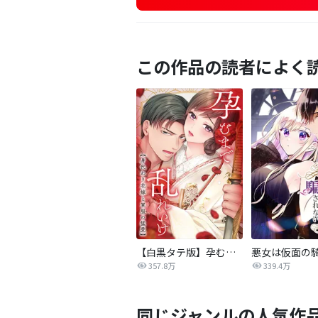
この作品の読者によく
【白黒タテ版】孕むまで乱れいけ～身代わり花嫁と軍服の猛愛
357.8万
339.4万
同じジャンルの人気作