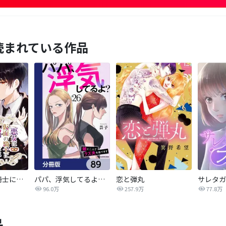
読まれている作品
悪女は仮面の騎士に騙されない
パパ、浮気してるよ？娘と二人でクズ夫を捨てます【分冊版】
恋と弾丸
96.0万
257.9万
77.8万
品