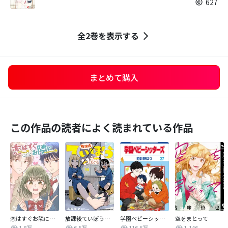
627
全2巻を表示する
まとめて購入
この作品の読者によく読まれている作品
恋はすぐお隣に【タテヨミ】
放課後ていぼう日誌
学園ベビーシッターズ
空をまとって
1.8万
6.5万
116.6万
1,146