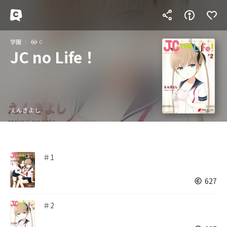
学園
0
JC no Life！
えんぎよし
＃1
627
＃2