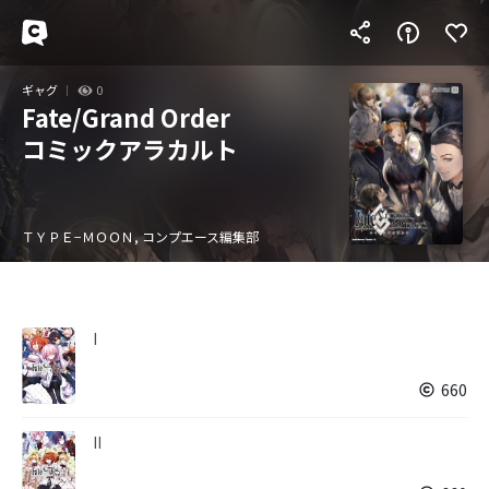
ギャグ
0
Fate/Grand Order
コミックアラカルト
ＴＹＰＥ−ＭＯＯＮ, コンプエース編集部
I
660
II