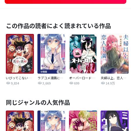
この作品の読者によく読まれている作品
いびってこない義母と義姉
ラブコメ漫画に入ってしまったので、推しの負けヒロインを全力で幸せにする【分冊版】
オーバーロード 不死者のOh!
夫婦以上、恋人未満。【分冊版】
9,834
3,669
699
14.9万
同じジャンルの人気作品