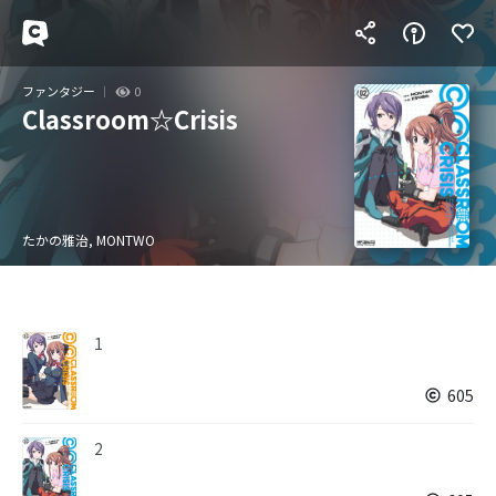
ファンタジー
0
Classroom☆Crisis
たかの雅治, MONTWO
1
605
2