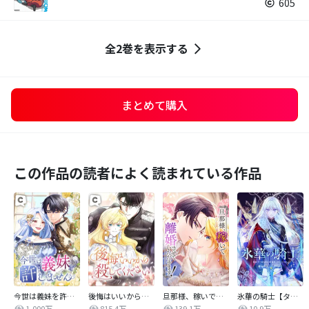
605
全2巻を表示する
まとめて購入
この作品の読者によく読まれている作品
今世は義妹を許しません
後悔はいいから殺してください
旦那様、稼いで離婚させていただきます！
氷華の騎士【タテヨミ】
1,000万
815.4万
139.1万
10.9万