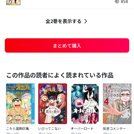
858
全2巻を表示する
まとめて購入
この作品の読者によく読まれている作品
こちら葛飾区亀有公園前派出所
いびってこない義母と義姉
オーバーロード 不死者のOh!
反逆コメンテーターエンドウさん
1.4万
9,759
699
13