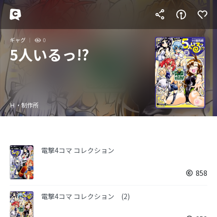
ギャグ
0
5人いるっ!?
Ｈ・制作所
電撃4コマ コレクション
858
電撃4コマ コレクション (2)