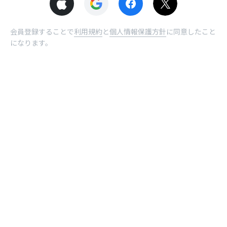
会員登録することで
利用規約
と
個人情報保護方針
に同意したこと
になります。
© NHN comico Corp.
ホーム
受取BOX
曜日
ログイン