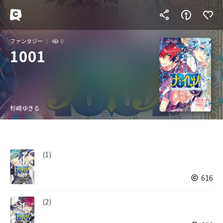
ファンタジー
0
1001
杉崎ゆきる
(1)
616
(2)