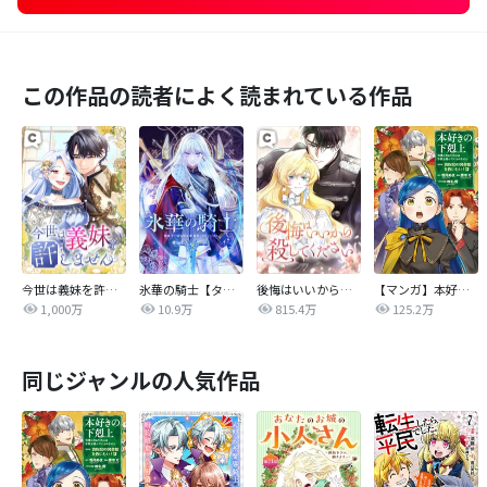
この作品の読者によく読まれている作品
今世は義妹を許しません
氷華の騎士【タテヨミ】
後悔はいいから殺してください
【マンガ】本好きの下剋上 第四部
1,000万
10.9万
815.4万
125.2万
同じジャンルの人気作品