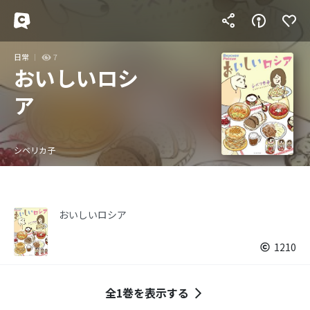
日常
7
おいしいロシ
ア
シベリカ子
おいしいロシア
1210
全1巻を表示する