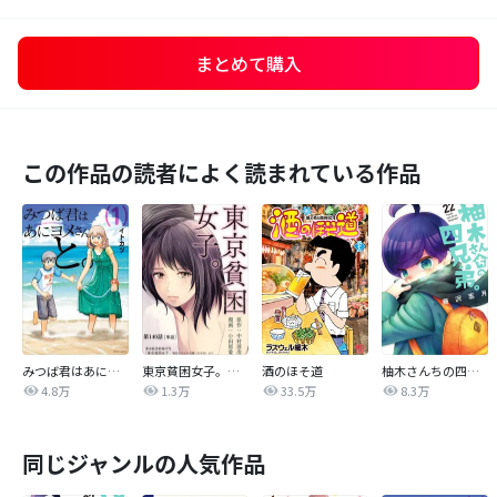
まとめて購入
この作品の読者によく読まれている作品
みつば君はあにヨメさんと。
東京貧困女子。【単話】
酒のほそ道
柚木さんちの四兄弟。
4.8万
1.3万
33.5万
8.3万
同じジャンルの人気作品