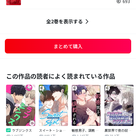
693
全2巻を表示する
まとめて購入
この作品の読者によく読まれている作品
ラブジンクス
スイート・ショット
敏感男子、調教される
異世界で夜の奴隷になりました【改訂版】
1,667万
448.1万
1,147万
75.3万