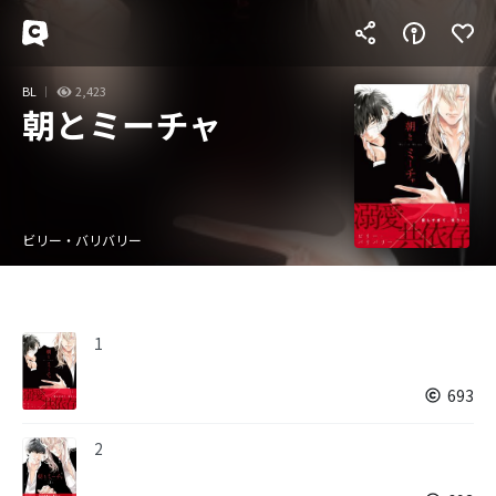
BL
2,423
朝とミーチャ
ビリー・バリバリー
1
693
2