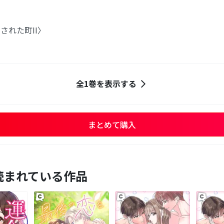
された町II〉
全1巻を表示する
まとめて購入
読まれている作品