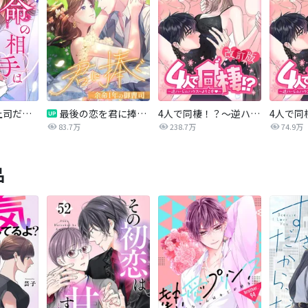
運命の相手は上司だった
最後の恋を君に捧ぐ～余命1年の御曹司～
4人で同棲！？～逆ハーレムハウスへようこそ♥～【改訂版】
83.7万
238.7万
74.9万
品