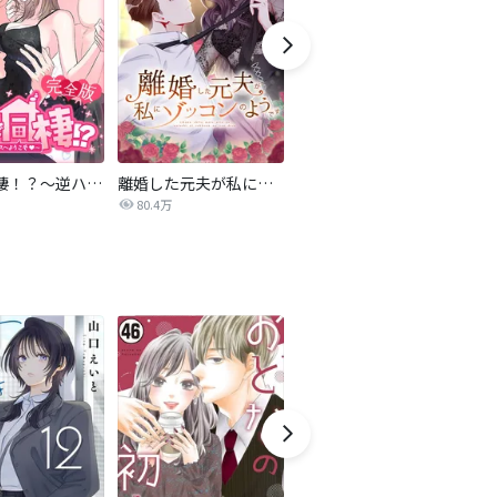
4人で同棲！？～逆ハーレムハウスへようこそ♥～【完全版】
離婚した元夫が私にゾッコンのようです
雨上がりの婚約者
80.4万
11.9万