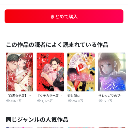
まとめて購入
この作品の読者によく読まれている作品
【白黒タテ版】孕むまで乱れいけ～身代わり花嫁と軍服の猛愛
【タテカラー版】漣蒼士に処女を捧ぐ～さあ、じっくり愛でましょうか
恋と弾丸
サレタガワのブルー【タテヨミ】
356.8万
1,125万
257.8万
77.6万
同じジャンルの人気作品