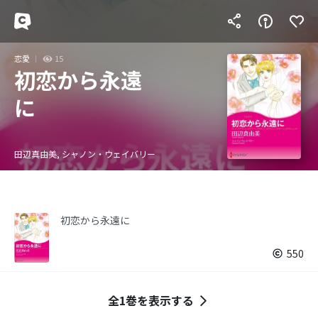
恋愛
15
初恋から永遠
に
田辺真由美, シャノン・ウェイバリー
初恋から永遠に
550
全1巻を表示する