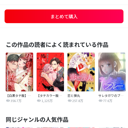
まとめて購入
この作品の読者によく読まれている作品
【白黒タテ版】孕むまで乱れいけ～身代わり花嫁と軍服の猛愛
【タテカラー版】漣蒼士に処女を捧ぐ～さあ、じっくり愛でましょうか
恋と弾丸
サレタガワのブルー【タテヨミ】
356.7万
1,125万
257.8万
77.6万
同じジャンルの人気作品