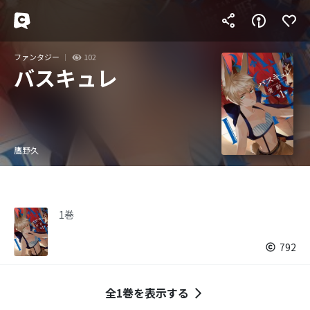
ファンタジー
102
バスキュレ
鷹野久
1巻
792
全1巻を表示する