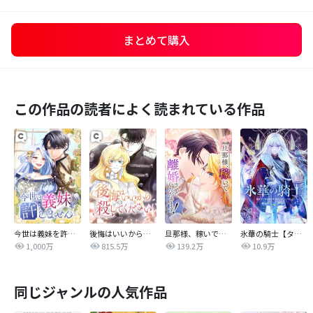
まとめて購入
この作品の読者によく読まれている作品
今世は義妹を許しません
後悔はいいから殺してください
旦那様、稼いで離婚させていただきます！
氷華の騎士【タテヨミ】
1,000万
815.5万
139.2万
10.9万
同じジャンルの人気作品