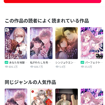
この作品の読者によく読まれている作品
あなたを地獄に堕とすまで
私がわたしを売る理由
シンジュウエンド【タテヨミ】
パーフェクトグリッター
836.1万
606.7万
5.4万
35.0万
同じジャンルの人気作品