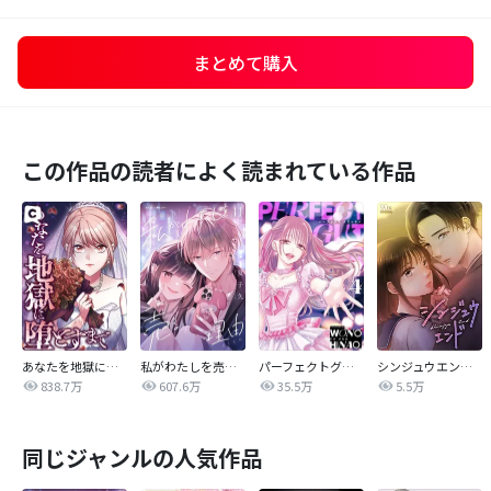
まとめて購入
この作品の読者によく読まれている作品
あなたを地獄に堕とすまで
私がわたしを売る理由
パーフェクトグリッター
シンジュウエンド【タテヨミ】
838.7万
607.6万
35.5万
5.5万
同じジャンルの人気作品