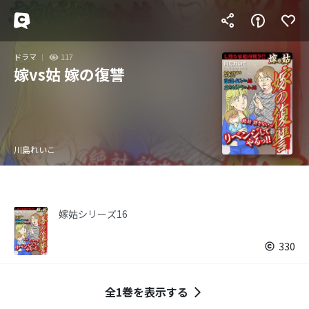
ドラマ
117
嫁vs姑 嫁の復讐
川島れいこ
嫁姑シリーズ16
330
全1巻を表示する